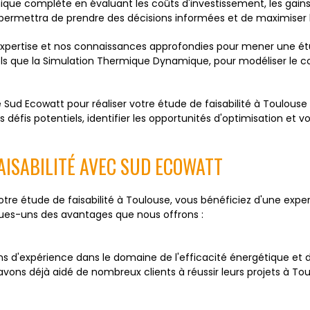
e complète en évaluant les coûts d'investissement, les gains é
ermettra de prendre des décisions informées et de maximiser la 
ertise et nos connaissances approfondies pour mener une étude
e, tels que la Simulation Thermique Dynamique, pour modéliser 
 Sud Ecowatt pour réaliser votre étude de faisabilité à Toulou
s défis potentiels, identifier les opportunités d'optimisation e
AISABILITÉ AVEC SUD ECOWATT
 votre étude de faisabilité à Toulouse, vous bénéficiez d'une 
ques-uns des avantages que nous offrons :
ans d'expérience dans le domaine de l'efficacité énergétique et
s avons déjà aidé de nombreux clients à réussir leurs projets à 