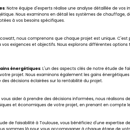
tes
: Notre équipe d'experts réalise une analyse détaillée de vos ins
gétique. Nous examinons en détail les systèmes de chauffage, de 
tées à vos besoins spécifiques.
Ecowatt, nous comprenons que chaque projet est unique. C'est
os exigences et objectifs. Nous explorons différentes options te
gains énergétiques
: L'un des aspects clés de notre étude de fai
e votre projet. Nous examinons également les gains énergétique
es décisions éclairées sur la rentabilité du projet.
r vous aider à prendre des décisions informées, nous réalison
niques et économiques de votre projet, en prenant en compte les
e de faisabilité à Toulouse, vous bénéficiez d'une expertise d
Nous sommes là pour vous accompagner à chaque étape de votre p