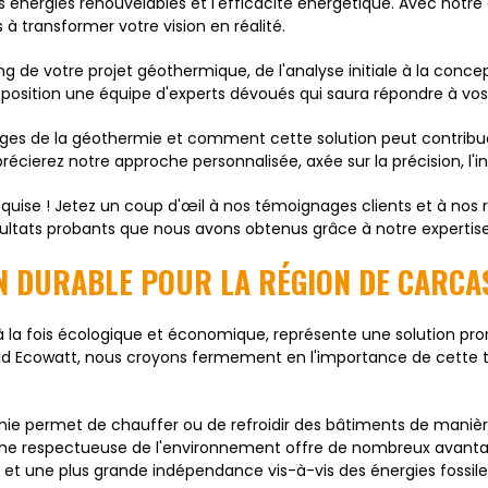
énergies renouvelables et l'efficacité énergétique. Avec notre
 transformer votre vision en réalité.
 de votre projet géothermique, de l'analyse initiale à la conc
position une équipe d'experts dévoués qui saura répondre à vos
tages de la géothermie et comment cette solution peut contribu
récierez notre approche personnalisée, axée sur la précision, l'
uise ! Jetez un coup d'œil à nos témoignages clients et à nos r
sultats probants que nous avons obtenus grâce à notre expertis
ON DURABLE POUR LA RÉGION DE CARC
à la fois écologique et économique, représente une solution p
d Ecowatt, nous croyons fermement en l'importance de cette te
hermie permet de chauffer ou de refroidir des bâtiments de mani
oche respectueuse de l'environnement offre de nombreux avantag
 et une plus grande indépendance vis-à-vis des énergies fossile